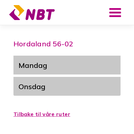
Hopp
videre
til
innholdet
Hordaland 56-02
Mandag
Onsdag
Tilbake til våre ruter